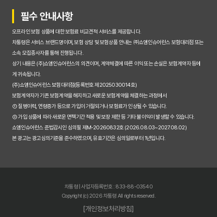
필수 안내사항
오프라인 보험 상품에 대한 보험료 비교견적 서비스를 제공합니다.
차통령은 서비스 브랜드명이며, 보험 상담 및 보험상품 안내는 ㈜쇼엠인슈어런스 보험대리점 또는
소속 모집종사자를 통해 진행됩니다.
상기 내용은 (주)쇼엠인슈어런스의 의견이며, 계약체결에 따른 이익 또는 손실은 보험계약자 등에
게 귀속됩니다.
(주)쇼엠인슈어런스 보험대리점(등록번호 제2025030014호)
보험계약자가 기존 보험계약을 해지하고 새로운 보험계약을 체결하는 과정에서
① 질병이력, 연령증가 등으로 가입이 거절되거나 보험료가 인상될 수 있습니다.
② 가입 상품에 따라 새로운 면책기간 적용 및 보장 제한 등 기타 불이익이 발생할 수 있습니다.
쇼엠인슈어런스 준법감시인 심의필 제M-20260832호 (2026.08.03~2027.08.02)
본 광고는 광고심의기준을 준수하였으며, 유효기간은 심의일로부터 1년입니다.
차통령 | 사업자등록번호 : 833-88-03540
Copyright (c) 2026 차통령 All rights reserved.
[개인정보처리방침]