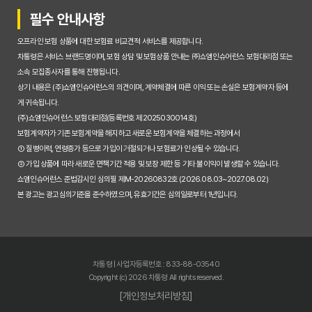
필수 안내사항
오프라인 보험 상품에 대한 보험료 비교견적 서비스를 제공합니다.
차통령은 서비스 브랜드명이며, 보험 상담 및 보험상품 안내는 ㈜쇼엠인슈어런스 보험대리점 또는
소속 모집종사자를 통해 진행됩니다.
상기 내용은 (주)쇼엠인슈어런스의 의견이며, 계약체결에 따른 이익 또는 손실은 보험계약자 등에
게 귀속됩니다.
(주)쇼엠인슈어런스 보험대리점(등록번호 제2025030014호)
보험계약자가 기존 보험계약을 해지하고 새로운 보험계약을 체결하는 과정에서
① 질병이력, 연령증가 등으로 가입이 거절되거나 보험료가 인상될 수 있습니다.
② 가입 상품에 따라 새로운 면책기간 적용 및 보장 제한 등 기타 불이익이 발생할 수 있습니다.
쇼엠인슈어런스 준법감시인 심의필 제M-20260832호 (2026.08.03~2027.08.02)
본 광고는 광고심의기준을 준수하였으며, 유효기간은 심의일로부터 1년입니다.
차통령 | 사업자등록번호 : 833-88-03540
Copyright (c) 2026 차통령 All rights reserved.
[개인정보처리방침]