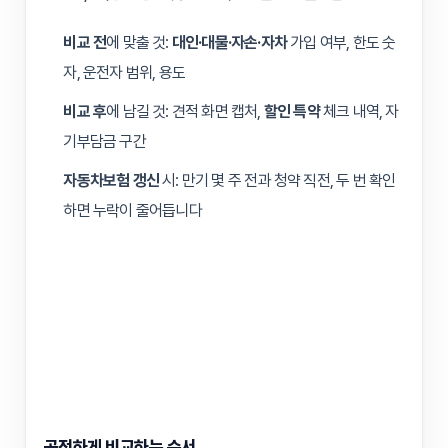
비교 전
에 맞출 것:
대인·대물·자손·자차
가입 여부, 한도 숫
자, 운전자 범위, 용도
비교 후
에 남길 것: 견적 화면 캡처,
할인 특약
체크 내역, 자
기부담금 구간
자동차보험 갱신
시: 만기 몇 주 전과 청약 직전, 두 번 확인
하면 누락이 줄어듭니다
공정하게 비교하는 순서